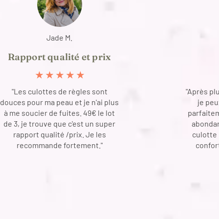
Jade M.
Rapport qualité et prix
★
★
★
★
★
"Les culottes de règles sont
"Après plu
douces pour ma peau et je n'ai plus
je peu
à me soucier de fuites. 49€ le lot
parfaitem
de 3, je trouve que c'est un super
abondan
rapport qualité /prix. Je les
culotte
recommande fortement."
confor