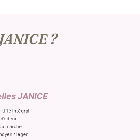
 JANICE ?
elles JANICE
tifié intégral
 d’odeur
 du marché
moyen / léger