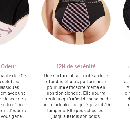
0 Odeur
12H de sérénité
rbante de 20%
Une surface absorbante arrière
L
x culottes
étendue et ultra performante
êtr
lassiques.
pour une efficacité même en
A
8 cm avec une
position alongée. Elle pourra
di
 ne laisse rien
retenir jusqu'à 40ml de sang ou de
d
e microfibre
perte urinaire, ce qui équivaut à 5
mum d'odeurs
tampons. Elle peux absorber
e vous gêne.
jusqu'à 10 fois son poids.