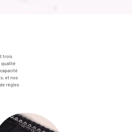
t trois
 qualité
 capacité
ts, et nos
 de règles