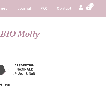
0
rque
Journal
FAQ
Contact
 BIO Molly
térieur