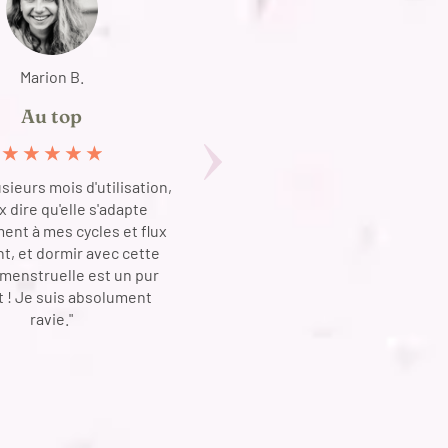
Marion B.
Leila 
Au top
Culotte men
indispen
★
★
★
★
★
★
★
★
sieurs mois d'utilisation,
x dire qu'elle s'adapte
"Je suis telleme
ent à mes cycles et flux
d'avoir découvert
t, et dormir avec cette
menstruelles. 
 menstruelle est un pur
confortables, fiabl
t ! Je suis absolument
entretenir. Je ne
ravie."
passer d'e