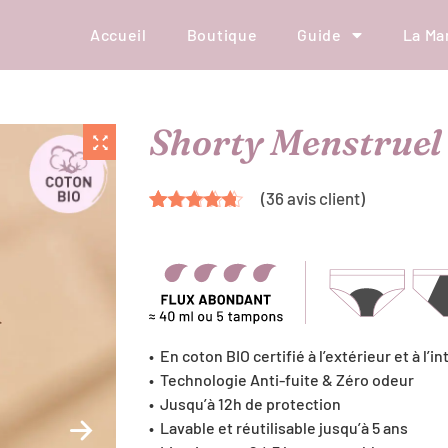
Accueil
Boutique
Guide
La Ma
Shorty Menstruel
(
36
avis client)
Noté
36
4.61
sur 5
basé sur
notations
client
• En
coton BIO certifié à l’extérieur et à l’in
•
Technologie Anti-fuite & Zéro odeur
• Jusqu’à 12h de protection
• Lavable et réutilisable jusqu’à 5 ans